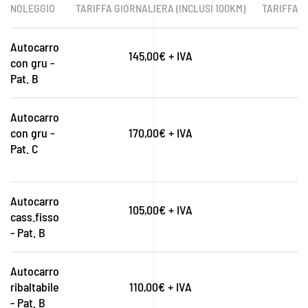
NOLEGGIO
TARIFFA GIORNALIERA (INCLUSI 100KM)
TARIFFA W
Autocarro
145,00€ + IVA
con gru -
Pat. B
Autocarro
con gru -
170,00€ + IVA
Pat. C
Autocarro
105,00€ + IVA
cass.fisso
- Pat. B
Autocarro
ribaltabile
110,00€ + IVA
- Pat. B