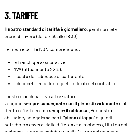
3. TARIFFE
Il nostro standard di tariffa è giornaliero
, per il normale
orario di lavoro (dalle 7.30 alle 18.30).
Le nostre tariffe NON comprendono:
le franchigie assicurative,
l’IVA (attualmente 22%),
il costo del rabbocco di carburante,
i chilometri eccedenti quelli indicati nel contratto.
I nostri macchinari e/o attrezzature
vengono
sempre consegnate con il pieno di carburante
e al
rientro effettueremo
sempre il rabbocco.
Per nostra
abitudine, noleggiamo con
il “pieno al tappo”
e quindi
potrebbero esserci delle differenze al rabbocco. I litri da noi
rabboccati verrano addebitati nella fattura del noleggio,