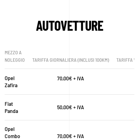
AUTOVETTURE
MEZZO A
NOLEGGIO
TARIFFA GIORNALIERA (INCLUSI 100KM)
TARIFFA WE
Opel
70,00€ + IVA
Zafira
Fiat
50,00€ + IVA
Panda
Opel
Combo
70,00€ + IVA