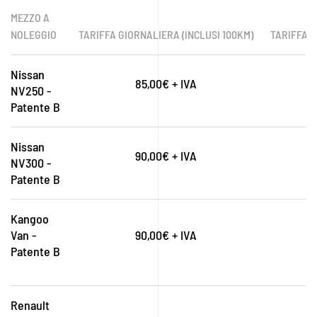
MEZZO A
NOLEGGIO
TARIFFA GIORNALIERA (INCLUSI 100KM)
TARIFFA W
Nissan
85,00€ + IVA
NV250 -
Patente B
Nissan
90,00€ + IVA
NV300 -
Patente B
Kangoo
Van -
90,00€ + IVA
Patente B
Renault