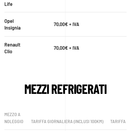
Life
Opel
70,00€ + IVA
Insignia
Renault
70,00€ + IVA
Clio
MEZZI REFRIGERATI
MEZZO A
NOLEGGIO
TARIFFA GIORNALIERA (INCLUSI 100KM)
TARIFFA W